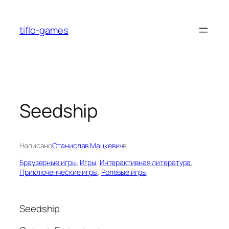
Перейти
к
tiflo-games
содержимому
Seedship
Написано
Станислав Мацкевич
в
Браузерные игры
, 
Игры
, 
Интерактивная литература
, 
Приключенческие игры
, 
Ролевые игры
Seedship