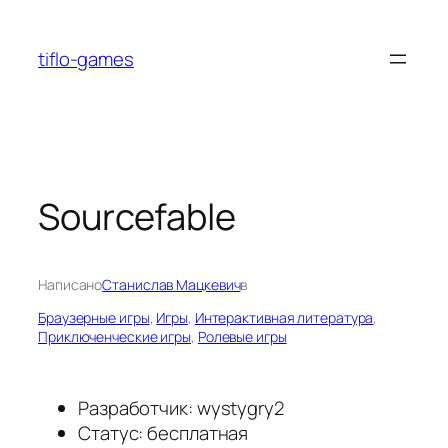
Перейти
к
tiflo-games
содержимому
Sourcefable
Написано
Станислав Мацкевич
в
Браузерные игры
, 
Игры
, 
Интерактивная литература
, 
Приключенческие игры
, 
Ролевые игры
Разработчик: wystygry2
Статус: бесплатная