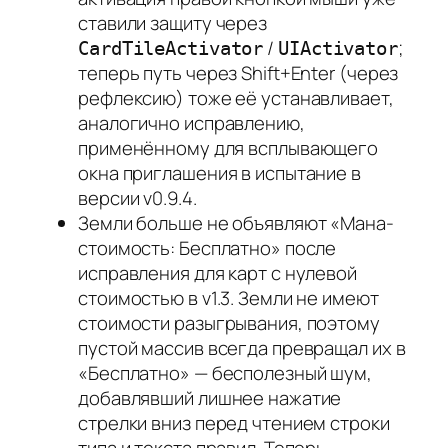
ставили защиту через
/
;
CardTileActivator
UIActivator
теперь путь через Shift+Enter (через
рефлексию) тоже её устанавливает,
аналогично исправлению,
применённому для всплывающего
окна приглашения в испытание в
версии v0.9.4.
Земли больше не объявляют «Мана-
стоимость: Бесплатно» после
исправления для карт с нулевой
стоимостью в v1.3. Земли не имеют
стоимости разыгрывания, поэтому
пустой массив всегда превращал их в
«Бесплатно» — бесполезный шум,
добавлявший лишнее нажатие
стрелки вниз перед чтением строки
типа и текста правил. Теперь