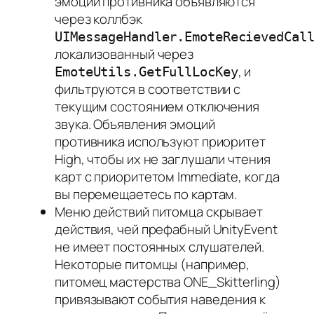
эмоции противника объявляются
через коллбэк
UIMessageHandler.EmoteRecievedCal
локализованный через
, и
EmoteUtils.GetFullLocKey
фильтруются в соответствии с
текущим состоянием отключения
звука. Объявления эмоций
противника используют приоритет
High, чтобы их не заглушали чтения
карт с приоритетом Immediate, когда
вы перемещаетесь по картам.
Меню действий питомца скрывает
действия, чей префабный UnityEvent
не имеет постоянных слушателей.
Некоторые питомцы (например,
питомец мастерства ONE_Skitterling)
привязывают события наведения к