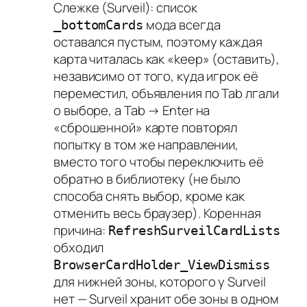
Слежке (Surveil): список
мода всегда
_bottomCards
оставался пустым, поэтому каждая
карта читалась как «keep» (оставить),
независимо от того, куда игрок её
переместил, объявления по Tab лгали
о выборе, а Tab → Enter на
«сброшенной» карте повторял
попытку в том же направлении,
вместо того чтобы переключить её
обратно в библиотеку (не было
способа снять выбор, кроме как
отменить весь браузер). Коренная
причина:
RefreshSurveilCardLists
обходил
BrowserCardHolder_ViewDismiss
для нижней зоны, которого у Surveil
нет — Surveil хранит обе зоны в одном