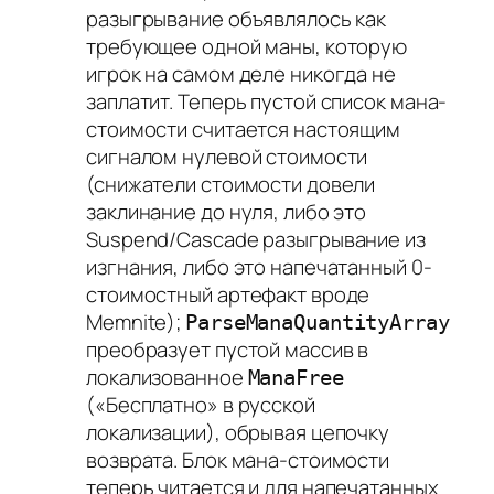
разыгрывание объявлялось как
требующее одной маны, которую
игрок на самом деле никогда не
заплатит. Теперь пустой список мана-
стоимости считается настоящим
сигналом нулевой стоимости
(снижатели стоимости довели
заклинание до нуля, либо это
Suspend/Cascade разыгрывание из
изгнания, либо это напечатанный 0-
стоимостный артефакт вроде
Memnite);
ParseManaQuantityArray
преобразует пустой массив в
локализованное
ManaFree
(«Бесплатно» в русской
локализации), обрывая цепочку
возврата. Блок мана-стоимости
теперь читается и для напечатанных