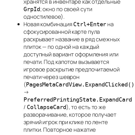
хранятся в инвентаре как отдельные
; окно по своей сути
GrpId
одностилевое).
Новая комбинация
на
Ctrl+Enter
сфокусированной карте пула
раскрывает название в ряд смежных
плиток — по одной на каждый
доступный вариант оформления или
печати. Под капотом вызывается
игровое раскрытие предпочитаемой
печати через шеврон
(
PagesMetaCardView.ExpandClicked()
→
PreferredPrintingState.ExpandCard
/
), то есть то же
CollapseCard
разворачивание, которое получает
зрячий игрок при клике по ленте
плитки. Повторное нажатие