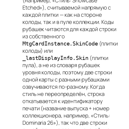
(например, «Стиль: Showcase
Etched»), считываемой напрямую с
каждой плитки — как на стороне
колоды, так и в пуле коллекции. Коды
рубашек читаются для каждой строки
из собственного
(плитки
MtgCardInstance.SkinCode
колоды) или
(плитки
_lastDisplayInfo.Skin
пула), а не из словаря рубашек
уровня колоды, поэтому две строки
одной карты с разными рубашками
озвучиваются по-разному. Когда
стиль не переопределён, строка
откатывается к идентификатору
печати (название выпуска + номер
коллекционера, например, «Стиль:
Dominaria 26»), так что две строки