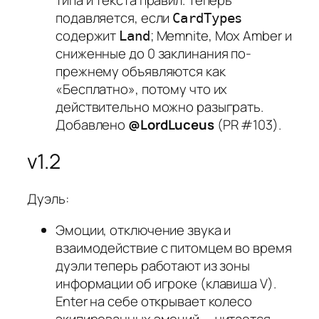
подавляется, если
CardTypes
содержит
; Memnite, Mox Amber и
Land
сниженные до 0 заклинания по-
прежнему объявляются как
«Бесплатно», потому что их
действительно можно разыграть.
Добавлено
@LordLuceus
(PR #103).
v1.2
Дуэль:
Эмоции, отключение звука и
взаимодействие с питомцем во время
дуэли теперь работают из зоны
информации об игроке (клавиша V).
Enter на себе открывает колесо
экипированных эмоций — читается