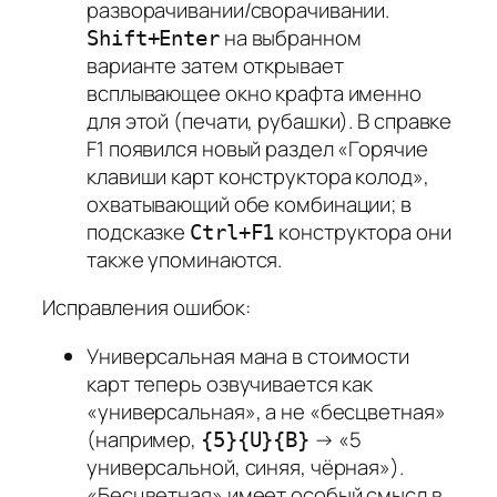
разворачивании/сворачивании.
на выбранном
Shift+Enter
варианте затем открывает
всплывающее окно крафта именно
для этой (печати, рубашки). В справке
F1 появился новый раздел «Горячие
клавиши карт конструктора колод»,
охватывающий обе комбинации; в
подсказке
конструктора они
Ctrl+F1
также упоминаются.
Исправления ошибок:
Универсальная мана в стоимости
карт теперь озвучивается как
«универсальная», а не «бесцветная»
(например,
→ «5
{5}{U}{B}
универсальной, синяя, чёрная»).
«Бесцветная» имеет особый смысл в