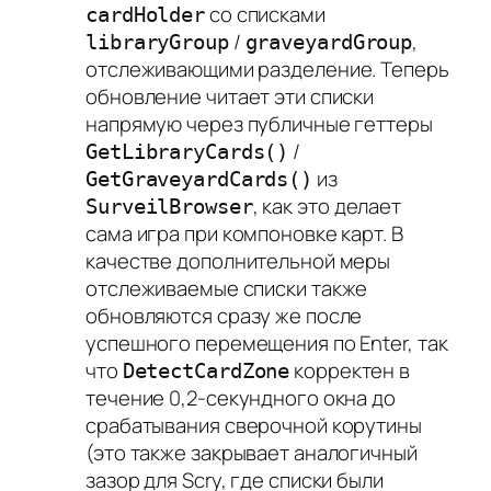
со списками
cardHolder
/
,
libraryGroup
graveyardGroup
отслеживающими разделение. Теперь
обновление читает эти списки
напрямую через публичные геттеры
/
GetLibraryCards()
из
GetGraveyardCards()
, как это делает
SurveilBrowser
сама игра при компоновке карт. В
качестве дополнительной меры
отслеживаемые списки также
обновляются сразу же после
успешного перемещения по Enter, так
что
корректен в
DetectCardZone
течение 0,2-секундного окна до
срабатывания сверочной корутины
(это также закрывает аналогичный
зазор для Scry, где списки были