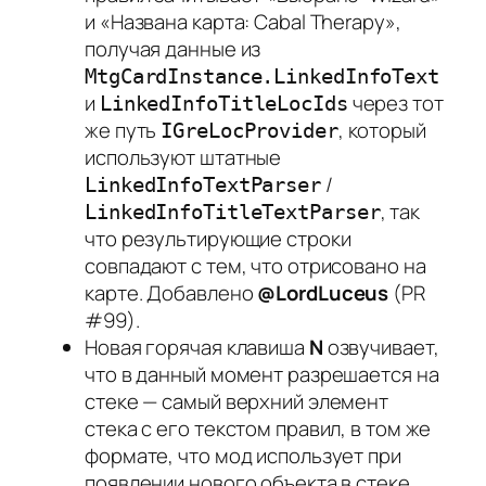
и «Названа карта: Cabal Therapy»,
получая данные из
MtgCardInstance.LinkedInfoText
и
через тот
LinkedInfoTitleLocIds
же путь
, который
IGreLocProvider
используют штатные
/
LinkedInfoTextParser
, так
LinkedInfoTitleTextParser
что результирующие строки
совпадают с тем, что отрисовано на
карте. Добавлено
@LordLuceus
(PR
#99).
Новая горячая клавиша
N
озвучивает,
что в данный момент разрешается на
стеке — самый верхний элемент
стека с его текстом правил, в том же
формате, что мод использует при
появлении нового объекта в стеке.