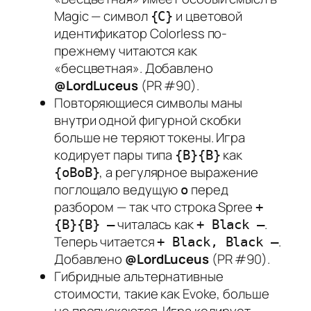
Magic — символ
и цветовой
{C}
идентификатор Colorless по-
прежнему читаются как
«бесцветная». Добавлено
@LordLuceus
(PR #90).
Повторяющиеся символы маны
внутри одной фигурной скобки
больше не теряют токены. Игра
кодирует пары типа
как
{B}{B}
, а регулярное выражение
{oBoB}
поглощало ведущую
перед
o
разбором — так что строка Spree
+
читалась как
.
{B}{B} —
+ Black —
Теперь читается
.
+ Black, Black —
Добавлено
@LordLuceus
(PR #90).
Гибридные альтернативные
стоимости, такие как Evoke, больше
не пропускаются. Игра кодирует