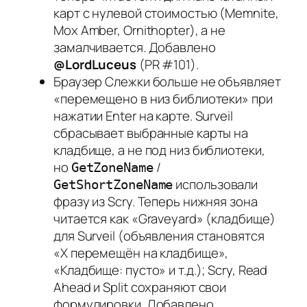
карт с нулевой стоимостью (Memnite,
Mox Amber, Ornithopter), а не
замалчивается. Добавлено
@LordLuceus
(PR #101).
Браузер Слежки больше не объявляет
«перемещено в низ библиотеки» при
нажатии Enter на карте. Surveil
сбрасывает выбранные карты на
кладбище, а не под низ библиотеки,
но
/
GetZoneName
использовали
GetShortZoneName
фразу из Scry. Теперь нижняя зона
читается как «Graveyard» (кладбище)
для Surveil (объявления становятся
«X перемещён на кладбище»,
«Кладбище: пусто» и т.д.); Scry, Read
Ahead и Split сохраняют свои
формулировки. Добавлено