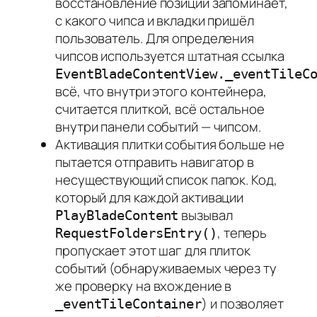
восстановление позиции запоминает,
с какого чипса и вкладки пришёл
пользователь. Для определения
чипсов используется штатная ссылка
EventBladeContentView._eventTileC
всё, что внутри этого контейнера,
считается плиткой, всё остальное
внутри панели событий — чипсом.
Активация плитки события больше не
пытается отправить навигатор в
несуществующий список папок. Код,
который для каждой активации
вызывал
PlayBladeContent
, теперь
RequestFoldersEntry()
пропускает этот шаг для плиток
событий (обнаруживаемых через ту
же проверку на вхождение в
) и позволяет
_eventTileContainer