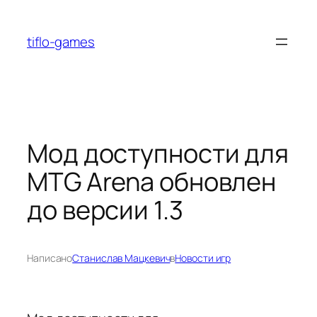
Перейти
к
tiflo-games
содержимому
Мод доступности для
MTG Arena обновлен
до версии 1.3
Написано
Станислав Мацкевич
в
Новости игр