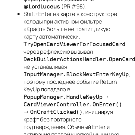
@LordLuceus
(PR #98).
Shift+Enter на карте в конструкторе
колоды при активном фильтре
«Крафт» больше не тратит дикую
карту автоматически.
TryOpenCardViewerForFocusedCard
через рефлексию вызывал
DeckBuilderActionsHandler.OpenCar
не устанавливая
,
InputManager.BlockNextEnterKeyUp
поэтому последнее событие Return
KeyUp попадало в
→
PopupManager.HandleKeyUp
CardViewerController.OnEnter()
→
, инициируя
OnCraftClicked()
крафт без повторного
подтверждения. Обычный Enter и
активация правой кнопкой мыши уже