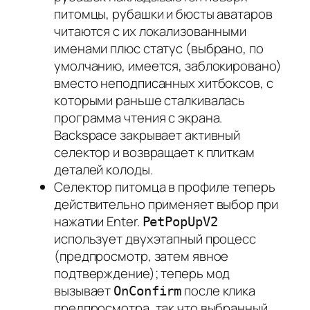
питомцы, рубашки и бюсты аватаров
читаются с их локализованными
именами плюс статус (выбрано, по
умолчанию, имеется, заблокировано)
вместо неподписанных хитбоксов, с
которыми раньше сталкивалась
программа чтения с экрана.
Backspace закрывает активный
селектор и возвращает к плиткам
деталей колоды.
Селектор питомца в профиле теперь
действительно применяет выбор при
нажатии Enter.
PetPopUpV2
использует двухэтапный процесс
(предпросмотр, затем явное
подтверждение); теперь мод
вызывает
после клика
OnConfirm
предпросмотра, так что выбранный