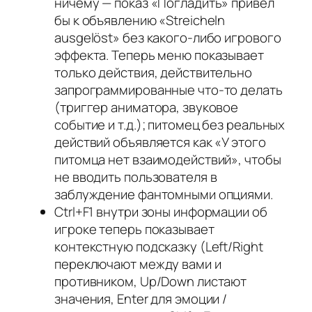
ничему — показ «Погладить» привёл
бы к объявлению «Streicheln
ausgelöst» без какого-либо игрового
эффекта. Теперь меню показывает
только действия, действительно
запрограммированные что-то делать
(триггер аниматора, звуковое
событие и т.д.); питомец без реальных
действий объявляется как «У этого
питомца нет взаимодействий», чтобы
не вводить пользователя в
заблуждение фантомными опциями.
Ctrl+F1 внутри зоны информации об
игроке теперь показывает
контекстную подсказку (Left/Right
переключают между вами и
противником, Up/Down листают
значения, Enter для эмоции /