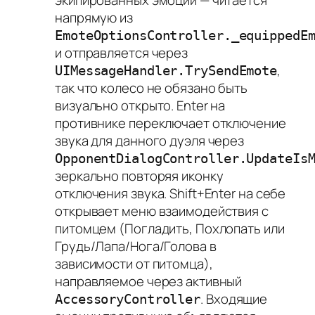
напрямую из
EmoteOptionsController._equippedE
и отправляется через
,
UIMessageHandler.TrySendEmote
так что колесо не обязано быть
визуально открыто. Enter на
противнике переключает отключение
звука для данного дуэля через
OpponentDialogController.UpdateIs
зеркально повторяя иконку
отключения звука. Shift+Enter на себе
открывает меню взаимодействия с
питомцем (Погладить, Похлопать или
Грудь/Лапа/Нога/Голова в
зависимости от питомца),
направляемое через активный
. Входящие
AccessoryController