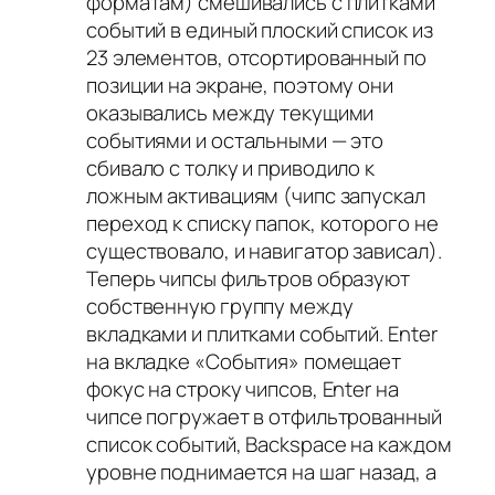
форматам) смешивались с плитками
событий в единый плоский список из
23 элементов, отсортированный по
позиции на экране, поэтому они
оказывались между текущими
событиями и остальными — это
сбивало с толку и приводило к
ложным активациям (чипс запускал
переход к списку папок, которого не
существовало, и навигатор зависал).
Теперь чипсы фильтров образуют
собственную группу между
вкладками и плитками событий. Enter
на вкладке «События» помещает
фокус на строку чипсов, Enter на
чипсе погружает в отфильтрованный
список событий, Backspace на каждом
уровне поднимается на шаг назад, а