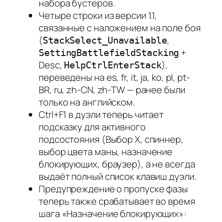
набора бустеров.
Четыре строки из версии 1.1,
связанные с наложением на поле боя
(
,
StackSelect_Unavailable
+
SettingBattlefieldStacking
Desc,
),
HelpCtrlEnterStack
переведены на es, fr, it, ja, ko, pl, pt-
BR, ru, zh-CN, zh-TW — ранее были
только на английском.
Ctrl+F1 в дуэли теперь читает
подсказку для активного
подсостояния (Выбор X, спиннер,
выбор цвета маны, назначение
блокирующих, браузер), а не всегда
выдаёт полный список клавиш дуэли.
Предупреждение о пропуске фазы
теперь также срабатывает во время
шага «Назначение блокирующих»: