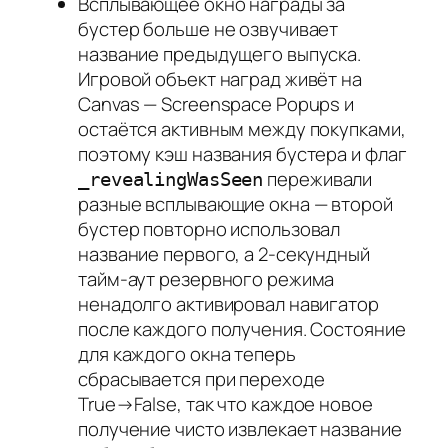
Всплывающее окно награды за
бустер больше не озвучивает
название предыдущего выпуска.
Игровой объект наград живёт на
Canvas — Screenspace Popups и
остаётся активным между покупками,
поэтому кэш названия бустера и флаг
переживали
_revealingWasSeen
разные всплывающие окна — второй
бустер повторно использовал
название первого, а 2-секундный
тайм-аут резервного режима
ненадолго активировал навигатор
после каждого получения. Состояние
для каждого окна теперь
сбрасывается при переходе
True→False, так что каждое новое
получение чисто извлекает название