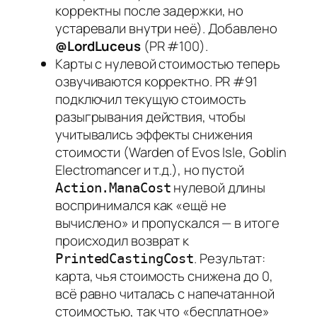
корректны после задержки, но
устаревали внутри неё). Добавлено
@LordLuceus
(PR #100).
Карты с нулевой стоимостью теперь
озвучиваются корректно. PR #91
подключил текущую стоимость
разыгрывания действия, чтобы
учитывались эффекты снижения
стоимости (Warden of Evos Isle, Goblin
Electromancer и т.д.), но пустой
нулевой длины
Action.ManaCost
воспринимался как «ещё не
вычислено» и пропускался — в итоге
происходил возврат к
. Результат:
PrintedCastingCost
карта, чья стоимость снижена до 0,
всё равно читалась с напечатанной
стоимостью, так что «бесплатное»