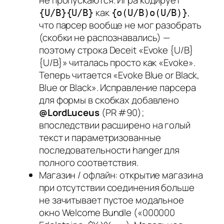
как
,
{U/B}{U/B}
{o(U/B)o(U/B)}
что парсер вообще не мог разобрать
(скобки не распознавались) —
поэтому строка Deceit «Evoke {U/B}
{U/B}» читалась просто как «Evoke».
Теперь читается «Evoke Blue or Black,
Blue or Black». Исправление парсера
для формы в скобках добавлено
@LordLuceus
(PR #90);
впоследствии расширено на голый
текст и параметризованные
последовательности hanger для
полного соответствия.
Магазин / офлайн: открытие магазина
при отсутствии соединения больше
не зачитывает пустое модальное
окно Welcome Bundle («000000