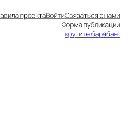
авила проекта
Войти
Связаться с нами
Форма публикации
крутите барабан!