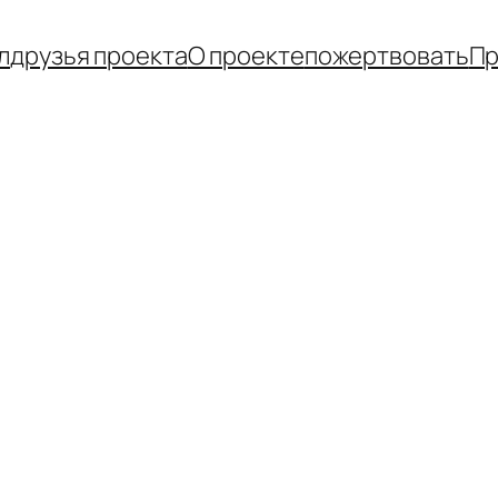
л
друзья проекта
О проекте
пожертвовать
Пр