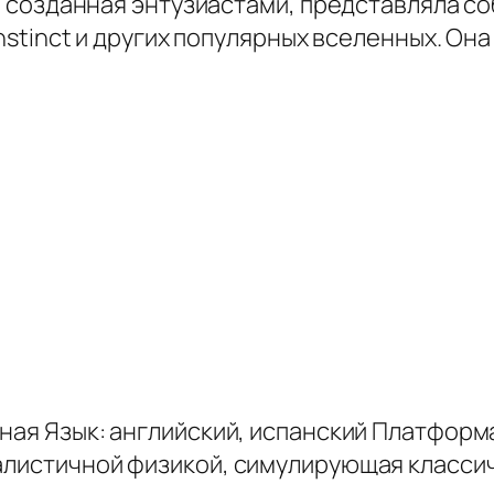
а, созданная энтузиастами, представляла с
 Instinct и других популярных вселенных. О
тная Язык: английский, испанский Платформа
еалистичной физикой, симулирующая класси