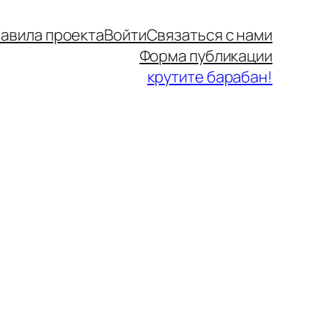
авила проекта
Войти
Связаться с нами
Форма публикации
крутите барабан!