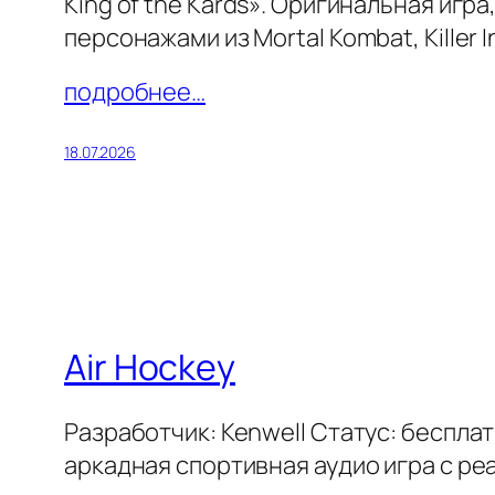
King of the Kards». Оригинальная игр
персонажами из Mortal Kombat, Killer
подробнее…
18.07.2026
Air Hockey
Разработчик: Kenwell Статус: беспла
аркадная спортивная аудио игра с р