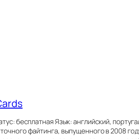
 Cards
атус: бесплатная Язык: английский, португ
рточного файтинга, выпущенного в 2008 год