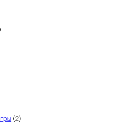
)
игры
(2)