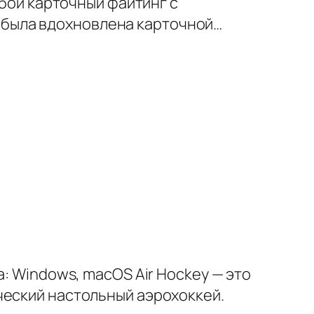
обой карточный файтинг с
на была вдохновлена карточной…
: Windows, macOS Air Hockey — это
ческий настольный аэрохоккей.