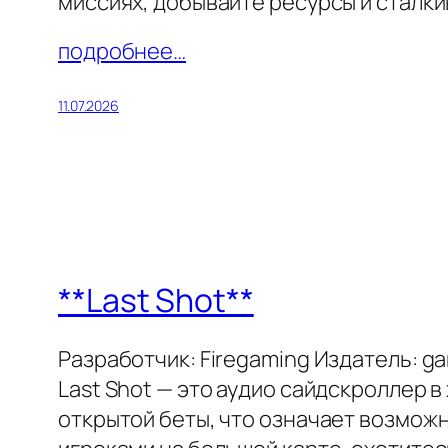
миссиях, добывайте ресурсы и сталки
подробнее…
11.07.2026
**Last Shot**
Разработчик: Firegaming Издатель: g
Last Shot — это аудио сайдскроллер 
открытой беты, что означает возмож