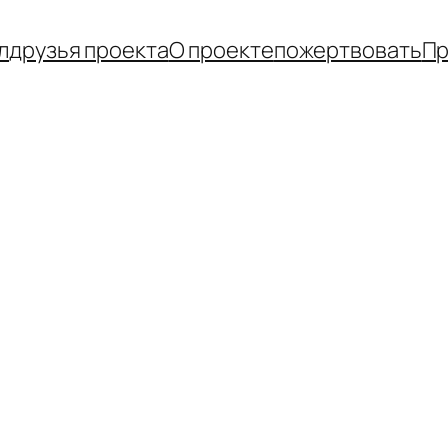
л
друзья проекта
О проекте
пожертвовать
Пр