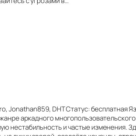
вайтесь с угрозами в…
aro, Jonathan859, DHT Статус: бесплатная 
в жанре аркадного многопользовательского 
ную нестабильность и частые изменения. Зд