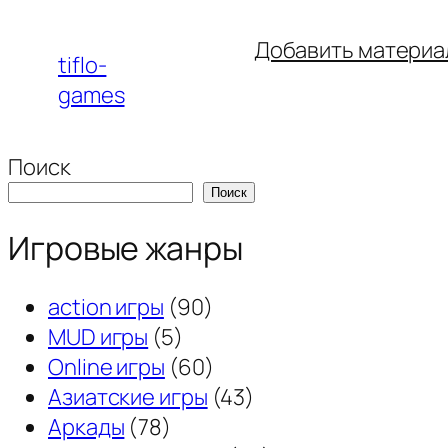
Перейти
Добавить материа
к
tiflo-
содержимому
games
Поиск
Поиск
Игровые жанры
action игры
(90)
MUD игры
(5)
Online игры
(60)
Азиатские игры
(43)
Аркады
(78)